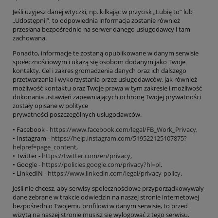
Jeśli użyjesz
danej wtyczki, np. kilkając w
przycisk „Lubię to” lub
„Udostępnij”, to odpowiednia informacja zostanie również
przesłana bezpośrednio na serwer danego usługodawcy i tam
zachowana.
Ponadto, informacje te zostaną
opublikowane w danym serwisie
społecznościowym i ukażą się osobom dodanym jako Twoje
kontakty.
Cel i zakres gromadzenia danych oraz ich dalszego
przetwarzania i wykorzystania przez usługodawców, jak również
możliwość kontaktu oraz Twoje prawa w tym zakresie i możliwość
dokonania u
stawień zapewniających ochronę Twojej
prywatności
zostały opisane w polityce
prywatności
poszczególnych
usługodawców.
•
Facebook -
https://www.facebook.com/legal/FB_Work_Privacy
,
•
Instagram -
https://help.instagram.com/519522125107875?
helpref=page_content
,
•
Twitter -
https://twitter.com/en/privacy
,
•
Google -
https://policies.google.com/privacy?hl=pl
,
•
LinkedIN -
https://www.linkedin.com/legal/privacy-policy
.
Jeśli nie chcesz, aby serwisy społecznościowe przyporządkowywały
dane zebrane w trakcie odwiedzin na naszej stronie internetowej
bezpośrednio Twojemu profilowi w danym serwisie, to przed
wizytą na naszej stronie musisz się wylogować z tego serwisu.