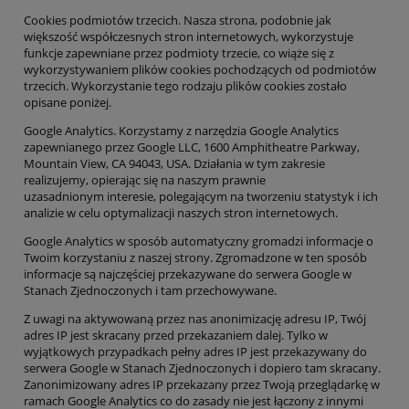
Cookies podmiotów trzecich
. Nasz
a
s
trona
, podobnie jak
większość współczesnych stron internetowych, wykorzystuje
funkcje zapewniane przez podmioty trzecie, co wiąże się z
wykorzystywaniem plików cookies pochodzących od podmiotów
trzecich. Wykorzystanie tego rodzaju plików cookies zostało
opisane poniżej.
Google Analytics.
Korzystamy z narzędzia Google Analytics
zapewnianego przez Google LLC, 1600 Amphitheatre Parkway,
Mountain View, CA 94043, USA.
Działania w tym zakresie
realizujemy, opierając się na
nasz
ym
prawnie
uzasadnion
ym
interes
ie
, polegając
ym
na
tworzeniu statystyk i
ich
analizie
w celu optymalizacji naszych stron internetowych.
Google Analytics
w sposób automatyczny gromadzi informacje o
Twoim korzystaniu z naszej strony. Zgromadzone w ten sposób
informacje
są
najczęściej przekazywane
do serwera Google w
Stanach Zjednoczonych i tam przechowywane.
Z uwagi na aktywowaną przez nas anonimizację adresu IP, Twój
adres IP jest sk
racany przed przekazaniem dalej.
Tylko w
wyjątkowych przypadkach pełny adres IP jest przekazywany do
serwera Google w Stanach Zjednoczonych i
dopiero
tam skracany.
Zanonimizowany adres IP przekazany przez Twoją przeglądarkę w
ramach Google Analytics co do zasady nie jest łączony z innymi