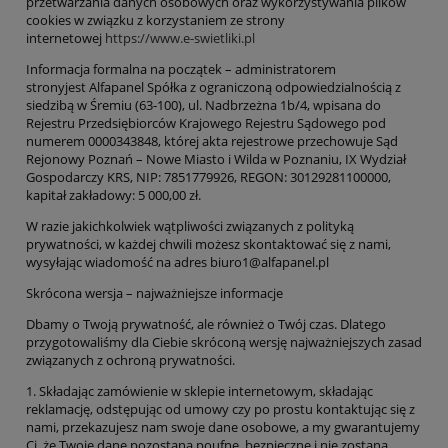
przetwarzania danych osobowych oraz wykorzystywania plików
cookies w związku z korzystaniem ze strony
internetowej
https://www.e-swietliki.pl
Informacja formalna na początek – administratorem
strony
jest
Alfapanel Spółka z ograniczoną odpowiedzialnością z
siedzibą w Śremiu (63-100), ul. Nadbrzeżna 1b/4, wpisana do
Rejestru Przedsiębiorców Krajowego Rejestru Sądowego pod
numerem
0000343848
, której akta rejestrowe przechowuje Sąd
Rejonowy Poznań – Nowe Miasto i Wilda w Poznaniu, IX Wydział
Gospodarczy KRS, NIP:
7851779926
, REGON:
30129281100000
,
kapitał zakładowy: 5 000,00 zł.
W razie jakichkolwiek wątpliwości związanych z polityką
prywatności, w każdej chwili możesz skontaktować się z nami,
wysyłając wiadomość na adres
biuro1
@alfapanel.pl
Skrócona wersja – najważniejsze informacje
Dbamy o Twoją prywatność, ale również o Twój czas. Dlatego
przygotowaliśmy dla Ciebie skróconą wersję najważniejszych zasad
związanych z ochroną prywatności.
1.
S
kładając zamówienie
w sklepie internetowym
,
składając
reklamację,
odstępując od umowy
czy po prostu kontaktując się z
nami, przekazujesz nam swoje dane osobowe, a my gwarantujemy
Ci, że Twoje dane pozostaną poufne, bezpieczne i nie zostaną