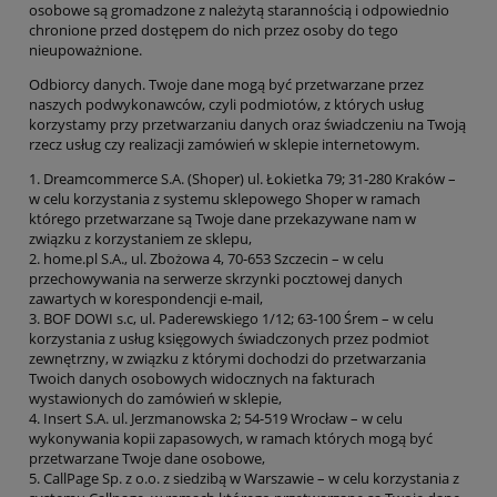
osobowe są gromadzone z należytą starannością i odpowiednio
chronione przed dostępem do nich przez osoby do tego
nieupoważnione.
Odbiorcy danych.
Twoje dane mogą być przetwarzane przez
naszych
podwykonawców, czyli podmiotów,
z których usług
korzystamy przy przetwarzaniu danych oraz ś
wiadczeniu na Twoją
rzecz usług
czy realizacji zamówień w sklepie internetowym.
1.
Dreamcommerce S.A. (Shoper) ul.
Łokietka 79; 31-280 Kraków
–
w celu
korzystania
z systemu sklepowego
Shoper
w ramach
którego przetwarzane są Twoje dane przekazywane nam w
związku z korzystaniem ze sklepu,
2.
home.pl S.A., ul. Zbożowa 4, 70-653 Szczecin
– w celu
przechowywania na serwerze skrzynki pocztowej danych
zawartych w korespondencji e-mail,
3.
BOF DOWI s.c, ul. Paderewskiego 1/12; 63-100 Śrem
– w celu
korzystania z
usług księgowych świadczonych przez podmiot
zewnętrzny, w związku z którymi dochodzi do przetwarzania
Twoich danych osobowych widocznych na fakturach
wystawionych do zamówień w sklepie,
4.
Insert S.A. ul. Jerzmanowska 2; 54-519 Wrocław – w celu
wykonywania kopii zapasowych, w r
amach których mogą być
przetwarzane Twoje dane osobowe,
5.
CallPage Sp. z o.o. z siedzibą w Warszawie – w celu korzystania z