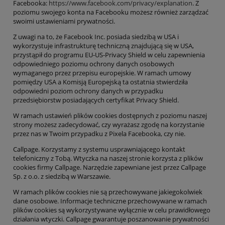
Facebooka:
https://www.facebook.com/privacy/explanation
. Z
poziomu swojego konta na Facebooku możesz również zarządzać
swoimi ustawieniami prywatności.
Z uwagi na to, że Facebook
Inc.
posiada siedzibą w USA i
wykorzystuje infrastrukturę techniczną znajdującą się w USA,
przystąpił do programu EU-US-Privacy Shield w celu zapewnienia
odpowiedniego poziomu ochrony danych osobowych
wymaganego przez przepisu europejskie. W
ramach umowy
pomiędzy USA a Komisją Europejską ta ostatnia stwierdziła
odpowiedni poziom ochrony danych w przypadku
przedsiębiorstw posiadających certyfikat Privacy Shield.
W ramach ustawień plików cookies dostępnych z poziomu naszej
strony możesz zadecydować, czy wyrażasz zgodę na korzystanie
przez nas w Twoim przypadku z Pixela Facebooka, czy nie.
Callpage.
Korzystamy z systemu usprawniającego kontakt
telefoniczny z Tobą. Wtyczka na naszej stronie korzysta z plików
cookies firmy Callpage.
Narzędzie zapewniane jest przez Callpage
Sp. z o.o. z siedzibą w Warszawie.
W ramach plików cookies nie są przechowywane jakiegokolwiek
dane osobowe. Informacje techniczne przechowywane w ramach
plików cookies są wykorzystywane wyłącznie w celu prawidłowego
działania wtyczki. Callpage gwarantuje poszanowanie prywatności