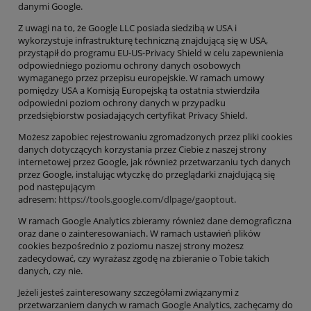
danymi Google
.
Z uwagi na to, że
Google LLC
posiada siedzibą w USA i
wykorzystuje infrastrukturę techniczną znajdującą się w USA,
przystąpił do programu
EU-US-Privacy Shield w celu zapewnienia
odpowiedniego poziomu ochrony danych osobowych
wymaganego przez przepisu europejskie.
W
ramach umowy
pomiędzy USA a Komisją Europejską ta ostatnia stwierdziła
odpowiedni poziom ochrony danych w przypadku
przedsiębiorstw posiadających certyfikat Privacy Shield.
Możesz zapobiec rejestrowaniu zgromadzonych przez pliki cookies
danych dotyczących korzystania przez Ciebie z naszej strony
internetowej przez Google, jak również przetwarzaniu tych da
nych
przez Google, instalując
wtyczkę do przeglądarki znajdującą się
pod
następującym
adresem:
https://tools.google.com/dlpage/gaoptout
.
W
ramach Google Analytics zbieram
y również dane demograficzna
oraz dane o zainteresowaniach. W ramach ustawień plików
cookies
bezpośrednio z poziomu naszej strony
możesz
zadecydować, czy wyrażasz zgodę na zbieranie o Tobie takich
danych, czy nie.
Jeżeli jesteś zainteresowany szczegółami związanymi z
przetwarzaniem danych w ramach Google Analytics, zachęcamy do