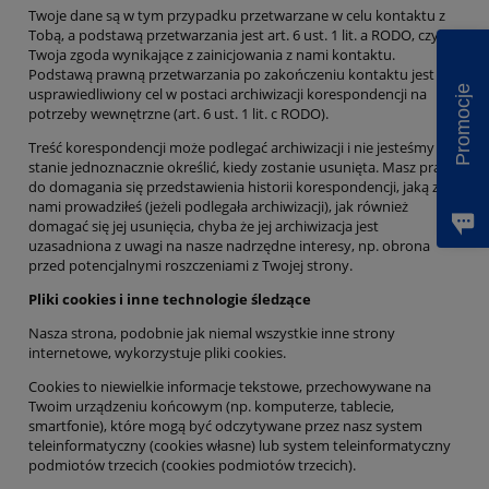
Twoje dane są w tym przypadku przetwarzane w celu kontaktu z
Tobą, a podstawą przetwarzania jest art. 6 ust. 1 lit. a RODO, czyli
Twoja zgoda wynikające z zainicjowania z nami kontaktu.
Podstawą prawną przetwarzania po zakończeniu kontaktu jest
Promocje
usprawiedliwiony cel w postaci archiwizacji korespondencji na
potrzeby wewnętrzne (art. 6 ust. 1 lit. c RODO).
Treść korespondencji może podlegać archiwizacji i nie jesteśmy w
stanie jednoznacznie określić, kiedy zostanie usunięta. Masz prawo
do domagania się przedstawienia historii korespondencji, jaką z
nami prowadziłeś (jeżeli podlegała archiwizacji), jak również
domagać się jej usunięcia, chyba że jej archiwizacja jest
uzasadniona z uwagi na nasze nadrzędne interesy, np. obrona
przed potencjalnymi roszczeniami z Twojej strony.
Pliki cookies i inne technologie śledzące
Nasz
a
strona
,
podobnie jak niemal wszystkie inne strony
internetowe, wykorzystuje pliki cookies
.
Cookies to niewielkie informacje tekstowe, przechowywane na
Twoim urządzeniu końcowym (np. komputerze, tablecie,
smartfonie), które mogą być odczytywane prze
z nasz system
teleinformatyczny (cookies własne) lub system teleinformatyczny
podmiotów trzecich (cookies podmiotów trzecich).