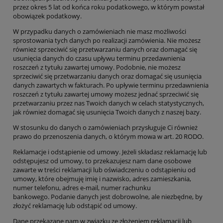
przez okres 5 lat od końca roku podatkowego, w którym powstał
obowiązek podatkowy.
W przypadku danych o zamówieniach nie masz możliwości
sprostowania tych danych po realizacji zamówienia. Nie możesz
również sprzeciwić się przetwarzaniu danych oraz domagać się
usunięcia danych do czasu upływu terminu przedawnienia
roszczeń z tytułu zawartej umowy. Podobnie, nie możesz
sprzeciwić się przetwarzaniu danych oraz domagać się usunięcia
danych zawartych w fakturach. Po upływie terminu przedawnienia
roszczeń z tytułu zawartej umowy możesz jednać sprzeciwić się
przetwarzaniu przez nas Twoich danych w celach statystycznych,
jak również domagać się usunięcia Twoich danych z naszej bazy.
W stosunku do danych o zamówieniach przysługuje Ci również
prawo do przenoszenia danych, o którym mowa w art. 20 RODO.
Reklamacje i odstąpienie od umowy
. Jeżeli składasz reklamację lub
odstępujesz od umowy, to przekazujesz nam dane osobowe
zawarte w treści reklamacji lub oświadczeniu o odstąpieniu od
umowy, które obejmuję imię i nazwisko, adres zamieszkania,
numer telefonu, adres e-mail, numer rachunku
bankowego.
Podanie danych jest dobrowolne, ale niezbędne, by
złożyć reklamację lub odstąpić od umowy.
Dane przekazane nam w związku ze złożeniem reklamacji lub