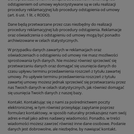
odstąpieniem od umowy wykorzystywane są w celu realizacji
procedury reklamacyjnej lub procedury odstąpienia od umowy
(art. 6 ust. 1 lit. c RODO).
Dane będą przetwarzane przez czas niezbędny do realizacji
procedury reklamacyjnej lub procedury odstąpienia. Reklamacje
oraz oświadczenia o odstąpieniu od umowy mogą być ponadto
archiwizowane w celach statystycznych.
W przypadku danych zawartych w reklamacjach oraz
oświadczeniach o odstąpieniu od umowy nie masz możliwości
sprostowania tych danych. Nie możesz również sprzeciwić się
przetwarzaniu danych oraz domagać się usunięcia danych do
czasu upływu terminu przedawnienia roszczeń z tytułu zawartej
umowy. Po upływie terminu przedawnienia roszczeń z tytułu
zawartej umowy możesz jednak sprzeciwić się przetwarzaniu przez
nas Twoich danych w celach statystycznych, jak również domagać
się usunięcia Twoich danych z naszej bazy.
Kontakt
. Kontaktując się z nami za pośrednictwem poczty
elektronicznej, w
tym również przesyłając zapytanie poprzez
formularz kontakto
wy, w
sposób naturalny przekazujesz nam swój
adres e-mail jako adres nadawcy wiadomości. Ponadto, w treści
wiadomości możesz zawrzeć również inne dane osobowe.
Podanie
danych jest dobrowolne, ale niezbędne, by nawiązać kontakt.