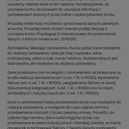
usuniemy również dane w nim zawarte. Pamiętaj jednak, że
usunięcie konto nie prowadzi do usunięcia informacji o
zamówieniach złożonych przez Ciebie z wykorzystaniem konta.
W każdej chwili masz możliwości sprostowania danych zawartych
w koncie. W każdej chwili możesz również podjąć decyzję o
usunięciu konta.
Przysługuje Ci również prawo do przenoszenia
danych, o którym mowa w art. 20 RODO.
Zamówienia
. Składając zamówienie, musisz podać dane niezbę
dne
do realizacji zamówienia, takie jak
imię i nazwisko, adres
rozliczeniowy, adres e-mail, numer telefonu. Podanie danych jest
dobrowolne, ale niezbędne do złożenia zamówienia.
Dane przekazane nam w związku z zamówieniem, przetwarzane są
w celu realizacji zamówienia (art. 6 ust. 1 lit. b RODO), wystawienia
faktury (art. 6 ust. 1 lit. c RODO), uwzględnienia faktury w naszej
dokumentacji księgowej (art. 6 ust. 1 lit. c RODO) oraz w celach
archiwalnych i statystycznych (art. 6 ust. 1 lit. f RODO).
Dane o zamówieniach będą przetwarzane przez czas niezbędny do
realizacji zamówienia, a następnie do czasu upływu terminu
przedawnienia roszczeń z tytułu zawartej umowy. Ponadto, po
upływie tego terminu, dane nadal mogą być przez nas
przetwarzane w celach statystycznych. Pamiętaj również, że mamy
obowiązek przechowywać faktury z Twoimi danymi osobowymi