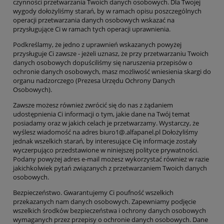
czynności przetwarzania Twoich danych osobowych. Dla Twojej
wygody dołożyliśmy starań, by w ramach opisu poszczególnych
operacji przetwarzania danych osobowych wskazać na
przysługujące Ci w ramach tych operacj
i uprawnienia.
Podkreślamy, że jedno z uprawnień wskazanych powyżej
przysługuje Ci zawsze - jeżeli uznasz, że przy przetwarzaniu Twoich
danych osobowych dopuściliśmy się naruszenia przepisów o
ochronie danych osobowych, masz możliwość wniesienia skargi do
organu nadzorczego (Prezesa Urzędu Ochrony Danych
Osobowych).
Zawsze możesz również zwrócić się do nas z żądaniem
udostępnienia Ci informacji o tym, jakie dane na Twój temat
posiadamy oraz w jakich celach je przetwarzamy. Wystarczy, że
wyślesz wiadomość na adres
biuro1
@
.alfapanel.pl
Dołożyliśmy
jednak wszelkich starań, by interesujące Cię informacje zostały
wyczerpująco przedstawione w niniejszej polityce prywatności.
Podany powyżej adres e-mail możesz wykorzystać również w razie
jakichkolwiek pytań związanych z przetwarzaniem Twoich danych
osobowych.
Bezpieczeństwo
. Gwarantujemy Ci poufność wszelkich
przekazanych nam danych osobowych. Zapewniamy podjęcie
wszelkich środków bezpieczeństwa i ochrony danych osobowych
wymaganych przez przepisy o ochronie danych osobowych. Dane