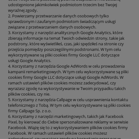
udostępnione jakimkolwiek podmiotom trzecim bez Twojej
wyraźnej zgody.
2.
Powierzamy przetwarzanie danych osobowych tylko
sprawdzonym i zaufanym podmiotom świadczącym usługi
związane z przetwarzaniem danych osobowych.
3.
Korzystamy z narzędzi analitycznych Google Analytics, które
zbierają informacje na temat Twoich odwiedzin strony, takie jak
podstrony, które wyświetliłeś, czas, jaki spędziłeś na stronie czy
przejścia pomiędzy poszczególnymi podstronami. W tym celu
wykorzystywane są pliki cookies firmy Google LLC dotyczące
usługi Google Analytics.
4.
Korzystamy z narzędzia Google AdWords w celu prowadzenia
kampanii remarketingowych. W tym celu wykorzystywane są pliki
cookies firmy Google LLC dotyczące usługi Google AdWords. W
ramach ustawień plików cookies możesz zadecydować, czy
wyrażasz zgodę na wykorzystywanie w Twoim przypadku takich
plików cookies, czy nie.
5.
Korzystamy z narzędzia Callpage w celu usprawnienia kontaktu
telefonicznego z Tobą. W tym celu wykorzystywane są pliki cookies
firmy Callpage Sp. z o.o.
6.
Korzystamy z narzędzi marketingowych, takich jak Facebook
Pixel, by kierować do Ciebie spersonalizowane reklamy w serwisie
Facebook. Wiążę się to z wykorzystywaniem plików cookies firmy
Facebook. W ramach ustawień plików cookies możesz
zadecydować, czy wyrażasz zgodę na korzystanie przez nas w