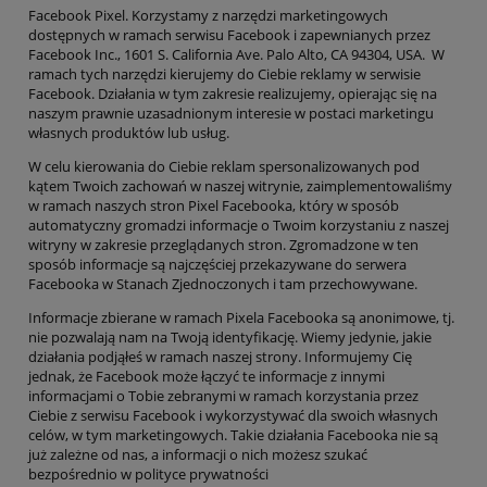
Facebook Pixel
. Korzystamy z narzędzi marketingowych
dostępnych w ramach serwisu Facebook i zapewnianych przez
Facebook Inc., 1601 S. California Ave. Palo Alto, CA 94304, USA. W
ramach tych narzędzi kierujemy do Ciebie reklamy w serwisie
Facebook.
Działania w tym zakresie realizujemy, opierając się na
naszym prawnie uzasadnionym interesie w postaci marketingu
własnych produktów lub usług.
W celu kierowania do Ciebie reklam spersonalizowanych pod
kątem Twoich zachowań w naszej witrynie, zaimplementowaliśmy
w ramach naszych stron Pixel Facebooka, który w sposób
automatyczny gromadzi informacje o Twoim korzystaniu z naszej
witryny w zakresie przeglądanych stron. Zgromadzone w ten
sposób informacje są najczęściej przekazywane do serwera
Facebooka w Stanach Zjednoczonych i tam przechowywane.
Informacje zbierane w ramach Pixela Facebooka są anonimowe, tj.
nie pozwalają nam na Twoją identyfikację. Wiemy jedynie, jakie
działania podjąłeś w ramach naszej strony. Informujemy Cię
jednak, że Facebook może łączyć te informacje z innymi
informacjami o Tobie zebranymi w ramach korzystania przez
Ciebie z serwisu Facebook i wykorzystywać dla swoich własnych
celów, w tym marketingowych. Takie działania Facebooka nie są
już zależne od nas, a informacji o nich możesz szukać
bezpośrednio w polityce prywatności