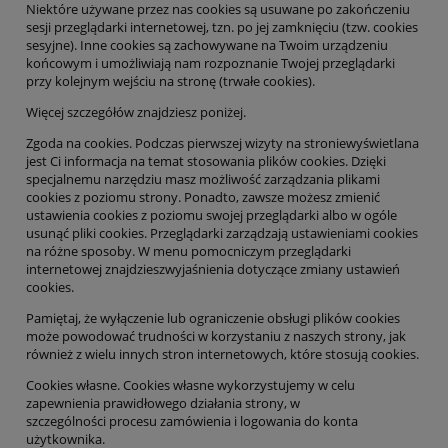
Niektóre używane przez nas cookies są usuwane po zakończeniu
sesji przeglądarki internetowej, tzn. po jej zamknięciu (tzw. cookies
sesyjne). Inne cookies są zachowywane na
Twoim
urządzeniu
końcowym i umożliwiają nam rozpoznanie
Twojej
przeglądarki
przy kolejnym wejściu na stronę (trwałe cookies).
Więcej szczegółów znajdziesz poniżej.
Zgoda na cookies
. Podczas pierwszej wizyty
na stronie
wyświetlana
jest Ci informacja na temat stosowania plików cookies. Dzięki
specjalnemu narzędziu masz możliwość zarządzania plikami
cookies z poziomu s
trony
. Ponadto, z
awsze możesz
zmienić
ustawienia cookies z poziomu swojej przeglądarki albo w ogóle
usunąć pliki cookies.
Przeglądarki zarządzają ustawieniami cookies
na różne sposoby. W menu pomocniczym przeglądarki
internetowej znajd
ziesz
wyjaśnienia dot
yczące zmiany ustawień
cookies.
Pamiętaj, że wyłączenie
lub ograniczenie obsługi
plików cookies
może powod
ować trudności w korzystaniu z naszych
s
trony
, jak
również z wielu innych stron internetowych, które stosują cookies.
Cookies własne
. Cookies własne wykorzystujemy w celu
zapewnienia prawidłowego działania s
trony, w
szczególności
procesu zamówienia i logowania do konta
użytkownika.