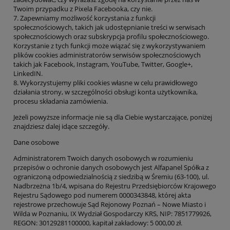
Twoim przypadku z Pixela Facebooka, czy nie.
7.
Zapewniam
y
możliwość korzystania z funkcji
społecznościowych, takich jak udostępnianie treści w serwisach
społecznościowych oraz subskrypcja profilu społecznościowego.
Korzystanie z tych funkcji
może wiązać
się z wykorzystywaniem
plików cookies administratorów serwisów społecznościowych
takich ja
k Facebook, Instagram, YouTube, Twitter, Google+,
LinkedIN.
8.
Wykorzystujemy pliki cookies własne w celu prawidłowego
działania strony
, w szczególności obsługi konta użytkownika,
proces
u składania zamówienia.
Jeżeli powyższe informacje nie są dla Ciebie wystarczające, poniżej
znajdziesz dalej idące szczegóły.
Dane osobowe
Administratorem
Twoich danych osobowych w rozumieniu
przepisów o ochronie danych osobowych jest
Alfapanel Spółka z
ograniczoną odpowiedzialnością z siedzibą w Śremiu (63-100), ul.
Nadbrzeżna 1b/4, wpisana do Rejestru Przedsiębiorców Krajowego
Rejestru Sądowego pod numerem
0000343848
, której akta
rejestrowe przechowuje Sąd Rejonowy Poznań – Nowe Miasto i
Wilda w Poznaniu, IX Wydział Gospodarczy KRS, NIP:
7851779926
,
REGON:
3012928110
0000
, kapitał zakładowy: 5 000,00 zł.