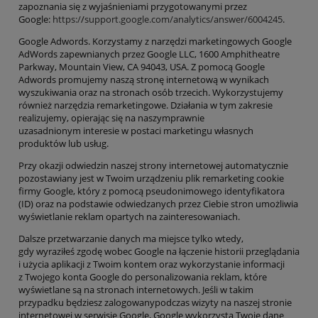
zapoznania się z wyjaśnieniami przygotowanymi przez
Google:
https:/
/
support.google.com/analytics/answer/6004245
.
Google Adwords
. Korzystamy
z narzędzi marketingowych
Google
AdWords
zapewnianych przez
Google LLC, 1600 Amphitheatre
Parkway, Mountain View, CA 94043, USA
.
Z pomocą Google
Adwords promujemy naszą stronę internetową w wynikach
wyszukiwania oraz na stronach osób trzecich.
Wykorzystujemy
również narzędzia remarketingowe. Działania w tym zakresie
realizujemy, opierając się na
nasz
ym
prawnie
uzasadnion
ym
interes
ie w postaci marketingu własnych
produktów lub usług.
P
rzy okazji odwiedzin naszej strony internetowej automatycznie
pozostawiany jest w
Twoim
urządzeniu plik
r
emarketing cookie
firmy Google, który z pomocą pseudonimowego identyfikatora
(ID) oraz na podstawie odwiedzanych przez Ciebie stron umożliwia
wyświetlanie reklam opartych na zainteresowaniach.
Dalsze przetwarzanie danych ma miejsce tylko wtedy,
gdy
wyraziłeś
zgodę wobec Google na łączenie historii przeglądania
i użycia aplikacji z
Twoim
kontem oraz wykorzystanie informacji
z
Twojego
konta Google do personalizowania reklam, które
wyświetlane są na stronach internetowych. Jeśli w takim
przypadku będzie
sz
zalogowan
y
podczas wizyty na naszej stronie
internetowej w serwisie Google, Google wykorzysta
Twoje
dane