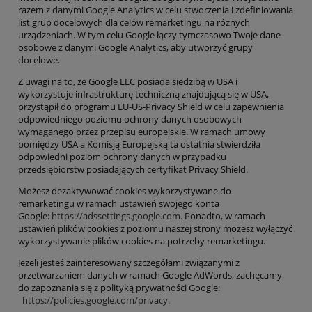
razem z danymi Google Analytics w celu stworzenia i zdefiniowania
list grup docelowych dla celów remarketingu na różnych
urządzeniach. W tym celu Google łączy tymczasowo
Twoje
dane
osobowe z danymi Google Analytics, aby utworzyć grupy
docelowe.
Z uwagi na to, że
Google LLC
posiada siedzibą w USA i
wykorzystuje infrastrukturę techniczną znajdującą się w USA,
przystąpił do programu EU-US-Privacy Shield w celu zapewnienia
odpowiedniego poziomu ochrony danych osobowych
wymaganego przez przepisu europejskie. W
ramach umowy
pomiędzy USA a Komisją Europejską ta ostatnia stwierdziła
odpowiedni poziom ochrony danych w przypadku
przedsiębiorstw posiadających certyfikat Privacy Shield.
Możesz dezaktywować cookies wykorzystywane do
remarketingu
w ramach ustawień swojego konta
Google:
https://adssettings.google.com
.
Ponadto, w ramach
ustawień plików cookies z poziomu naszej strony możesz wyłączyć
wykorzystywanie plików cookies na potrzeby remarketingu.
Jeżeli jesteś zainteresowany szczegółami związanymi z
przetwarzaniem danych w ramach Google AdWords, zachęcamy
do zapoznania się z polityką prywatności Google:
https://policies.google.com/privacy
.