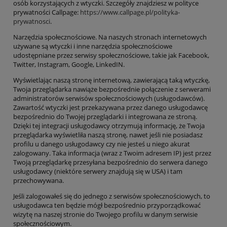
osób korzystających z wtyczki. Szczegóły znajdziesz w polityce
prywatności Callpage:
https://www.callpage.pl/polityka-
prywatnosci
.
Narzędzia społecznościowe
.
Na naszych stronach internetowych
używane są wtyczki i inne narzędzia społecznościowe
udostępniane przez serwisy społecznościowe, takie jak Facebook,
Twitter, Instagram, Google, LinkedIN.
Wyświetlając naszą stronę internetową, zawierającą taką wtyczkę,
Twoja przeglądarka nawiąże bezpośrednie połączenie z serwerami
administratorów serwisów społecznościowych (usługodawców).
Zawartość wtyczki jest przekazywana przez danego usługodawcę
bezpośrednio do Twojej przeglądarki i integrowana ze stroną.
Dzięki tej integracji usługodawcy otrzymują informację, że Twoja
przeglądarka wyświetliła naszą stronę, nawet jeśli nie posiadasz
profilu u danego usługodawcy czy nie jesteś u niego akurat
zalogowany. Taka informacja (wraz z Twoim adresem IP) jest przez
Twoją przeglądarkę przesyłana bezpośrednio do serwera danego
usługodawcy (niektóre serwery znajdują się w USA) i tam
przechowywana.
Jeśli zalogowałeś się do jednego z serwisów społecznościowych, to
usługodawca ten będzie mógł bezpośrednio przyporządkować
wizytę na naszej stronie do Twojego profilu w danym serwisie
społecznościowym.