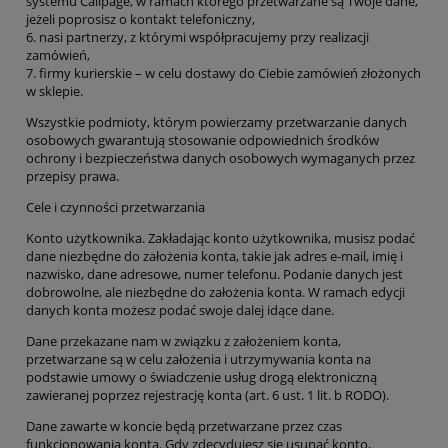
systemu Callpage, w ramach którego przetwarzane są Twoje dane,
jeżeli poprosisz o kontakt telefoniczny,
6.
n
asi partnerzy, z którymi współpracujemy przy realizacji
zamówień,
7.
firmy kurierskie – w celu dostawy do Ciebie zamówień złożonych
w sklepie.
Wszystkie podmioty, którym powierzamy przetwarzanie danych
osobowych gwarantują stosowanie odpowiednich środków
ochrony i bezpieczeństwa danych osobowych wymaganych przez
przepisy prawa.
Cele i czynności przetwarzania
Konto użytkownika
. Zakładając konto użytkownika, musisz podać
dane niezbędne do założenia konta, takie jak adres e-ma
il, imię i
nazwisko, dane adresowe, numer telefonu. Podanie danych jest
dobrowolne, ale niezbędne do założenia konta. W ramach edycji
danych konta możesz podać swoje dalej idące dane.
Dane przekazane nam w związku z założeniem konta,
przetwarzane są w celu założenia i utrzymywania konta na
podstawie umowy o świadczenie usług drogą elektroniczną
zawieranej poprzez rejestrację konta (art. 6 ust. 1 lit. b RODO).
Dane zawarte w koncie będą przetwarzane przez czas
funkcjonowania konta. Gdy zdecydujesz się usunąć konto,