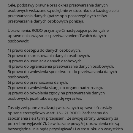
Cele, podstawy prawne oraz okres przetwarzania danych
osobowych
wskazane są odrębnie w stosunku do każdego celu
przetwarzania danych (patrz: opis poszczególnych celów
przetwarzania danych osobowych poniżej).
Uprawnien
ia
. RODO przyznaje Ci następujące potencjalne
uprawnienia związane z przetwarzaniem Twoich danych
osobowych:
1)
prawo dostępu do danych osobowych,
2)
prawo do sprostowania danych osobowych,
3)
prawo do usunięcia danych osobowych,
4)
prawo do ograniczenia przetwarzania
danych osobowych,
5)
prawo do wniesienia sprzeciwu co do przetwarzania danych
osobowych,
6)
prawo do przenoszenia danych,
7)
prawo do wniesienia skargi do organu nadzorczego,
8)
prawo do odwołania zgody na przetwarzanie danych
osobowych, jeżeli takową zgodę wyraziłeś.
Zasady związane z realizacją wskazanych uprawnień zostały
opisane szczegółowo w art. 16 – 21 RODO. Zachęcamy do
zapoznania się z tymi przepisami. Ze swojej strony uważamy za
potrzebne wyjaśnić Ci, że wskazane powyżej uprawnienia nie są
bezwzględne i nie będą przysługiwać Ci w stosunku do wszystkich