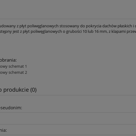
budowany z płyt poliwęglanowych stosowany do pokrycia dachów płaskich 
stępny jest z płyt poliwęglanowych o grubości 10 lub 16 mm, z klapami przew
pobrania:
ukowy schemat 1
ukowy schemat 2
o produkcie (0)
pseudonim:
nia: