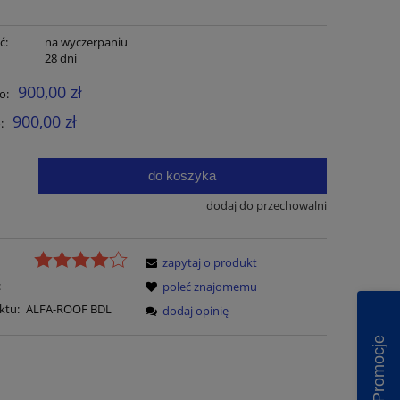
ć:
na wyczerpaniu
:
28 dni
900,00 zł
o:
900,00 zł
:
do koszyka
2
dodaj do przechowalni
zapytaj o produkt
:
-
poleć znajomemu
ktu:
ALFA-ROOF BDL
dodaj opinię
Promocje