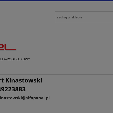
ALFA-ROOF ŁUKOWY
t Kinastowski
89223883
kinastowski@alfapanel.pl